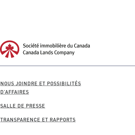
Société immobilière du Canada Homepage
Société
immobilière
du
Canada
FOOTER
NOUS JOINDRE ET POSSIBILITÉS
MENU
D’AFFAIRES
SALLE DE PRESSE
TRANSPARENCE ET RAPPORTS