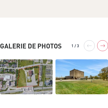
GALERIE DE PHOTOS
1 / 3
Previous
Sui