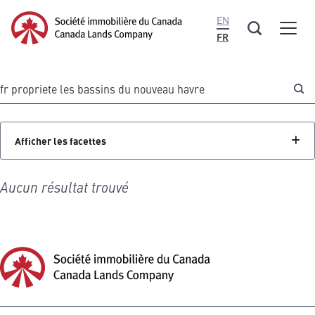
contenu
Société immobilière du Canada Homepage
EN
principal
Men
Société
FR
immobilière
du
Keywords
Canada
Afficher les facettes
Aucun résultat trouvé
Société immobilière du Canada Homepage
Société
immobilière